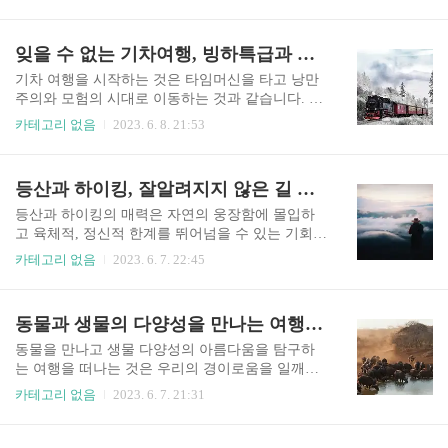
관람을 위한 짜릿한 여행에 여러분을 초대합니다.
합니다. 수정처럼 맑은 하늘로 유명한 칠레의 아타
슈퍼볼: 미식축구의 화려한 무대 미국에서는 슈퍼
카마 사막의 초현실적인 광활함에 오감을 맡겨보
볼이 미식축구의 정점으로 군림하고 있습니다. 매
잊을 수 없는 기차여행, 빙하특급과 베니스 그리고 친퀘테레
세요. 당신 위로 펼쳐지는 은하수의 황홀한 광경을
년 대규모로 개최되는 이 행사는 스포츠를 넘어 하
즐기면서 초현실적인 풍경, 우뚝 솟은 화산, 신비..
나의 문화 현상이 되었습니다. 여러분이 열렬한 팬
기차 여행을 시작하는 것은 타임머신을 타고 낭만
이든 그저 구경거리에 관심이 있든 상관없이 슈퍼
주의와 모험의 시대로 이동하는 것과 같습니다. 빙
볼 경기에 참석하는 것은 다른 어떤 것과도 비교할
하특급과 베니스 그리고 친퀘테레 익스프레스에
카테고리 없음
2023. 6. 8. 21:53
수 없는 경험이 됩니다. 거인들의 충돌을 목격하기
여러분을 초대합니다. 빙하 특급: 장엄한 알파인의
위해 전국의 팬들이 몰려들면서 개최 도시는 열광
화려함 스위스 알프스의 중심부에 자리 잡은 빙하
적인 소동으로 활기를 띱니다. 유명 아티스트가 출
특급은 스위스의 극적인 풍경을 가로지르는 상징
등산과 하이킹, 잘알려지지 않은 길 탐험
연하는 매혹적인 하프타임 쇼부터 수백만 명의 마
적인 기차 여행입니다. 장엄한 마터호른 산기슭에
음을 사로잡는 실물보다 더 큰 광고에 이르..
있는 체르마트에서 기차에 탑승 후 편안한 좌석에
등산과 하이킹의 매력은 자연의 웅장함에 몰입하
앉으면 탁 트인 창문을 통해 눈 덮인 봉우리, 자연
고 육체적, 정신적 한계를 뛰어넘을 수 있는 기회입
그대로의 계곡, 고풍스러운 알프스 마을의 숨 막히
니다. 잘 알려지지 않은 길을 탐험하는 숨 막히는
카테고리 없음
2023. 6. 7. 22:45
는 전경을 감상할 수 있습니다. 7시간 30분의 여정
모험 여행에 동참해 보세요. 등산과 하이킹 하이킹
동안 기차는 291개의 다리를 건너고 유명한 Landw
부츠의 끈을 묶고 등반을 시작하면 짜릿한 흥분이
asser Viaduct를 포함하여 91개의 터널을 통과합니
혈관을 타고 흐릅니다. 탐험의 첫 번째는 정상에 도
동물과 생물의 다양성을 만나는 여행, 열대우림과 해양 그리고 사바나
다. 기차의 느린 속도 덕분에 매 순간을 음미하고
달하는 것이 궁극적인 보상인 등산의 세계입니다.
경외심을 불러일으..
세계에서 가장 높은 봉우리인 거대한 에베레스트
동물을 만나고 생물 다양성의 아름다움을 탐구하
정상에 서 있다고 상상해 보십시오. 눈 덮인 봉우리
는 여행을 떠나는 것은 우리의 경이로움을 일깨우
가 하늘을 찌르고 주변 히말라야 산맥의 경관은 심
고 자연과의 연결을 심화시키는 좋은 경험입니다.
카테고리 없음
2023. 6. 7. 21:31
오한 경이로움을 불러일으킵니다. 극한의 고도와
광활한 열대우림에서 경이로운 해양과 광활한 사
예측할 수 없는 날씨와 싸우는 험난한 등반은 인간
바나에 이르는 여행을 함께 해보세요. 동물과 생물
의 한계를 시험합니다. 하지만 정상에 서서 발아래
다양성의 수호자, 열대우림 생물 다양성의 보고가