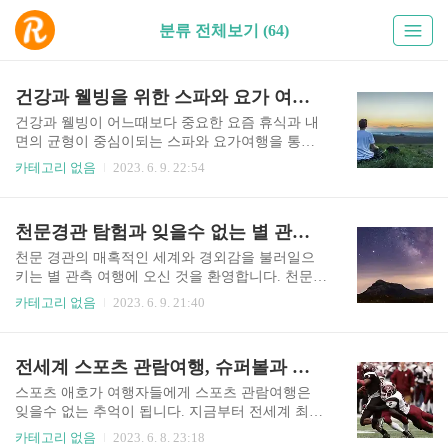
분류 전체보기 (64)
건강과 웰빙을 위한 스파와 요가 여행 시작
건강과 웰빙이 어느때보다 중요한 요즘 휴식과 내
면의 균형이 중심이되는 스파와 요가여행을 통해
서 몸과 마음의 안정을 찾는 자기관리의 궁극적인
카테고리 없음
2023. 6. 9. 22:54
여정을 출발해보시기 바랍니다. 건강과 웰빙을 위
한 완벽한 배경 이 섹션에서는 스파와 요가 휴양을
제공하고 건강과 웰니스를 향한 여행자를 위한 이
천문경관 탐험과 잊을수 없는 별 관측여행
상적인 장소를 제공하는 가장 매력적인 여행지를
살펴보겠습니다. 무성한 풍경과 풍부한 영적 유산
천문 경관의 매혹적인 세계와 경외감을 불러일으
으로 유명한 인도네시아 발리의 고요함을 만끽하
키는 별 관측 여행에 오신 것을 환영합니다. 천문학
세요. 전통적인 발리 스파와 요가 센터가 많은 우붓
적 풍경이라는 매혹적인 영역을 탐구하고 우주의
카테고리 없음
2023. 6. 9. 21:40
의 고요한 아름다움에 빠져보세요. 전체적인 치유
비밀을 밝히는 특별한 여정에 함께해 보세요. 천문
프로그램에 참여하고 발리 전통을 받아들이고 매
경관의 장엄함을 밝히다 이 섹션에서는 별을 바라
혹적인 자연환경에서 영감을 받아 변형된 스파 및
보는 모험을 하는 동안 여러분을 기다리고 있는 숨
전세계 스포츠 관람여행, 슈퍼볼과 올림픽 그리고 UEFA
요가 휴양을 시작해 보세요. 인도의 장엄한 산으로
이 멎을 듯한 아름다움과 천문 경관의 다양성에 대
탈출하여 아유르베다와 요가의 고대 지혜를 발견
해 자세히 살펴보겠습니다. 칠레 아타카마의 험준
스포츠 애호가 여행자들에게 스포츠 관람여행은
해 보..
한 사막에서 노르웨이의 천상의 피요르드에 이르
잊을수 없는 추억이 됩니다. 지금부터 전세계 최고
기까지 전 세계는 별을 관측할 수 있는 비할 데 없
의 스포트 이벤트인 슈퍼볼과 올림픽 그리고 UEFA
카테고리 없음
2023. 6. 8. 23:18
는 기회를 제공하는 특별한 장소가 다양하게 존재